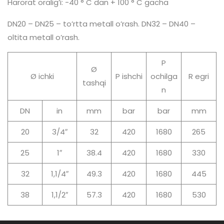
Harorat oralig’i: -40 ° C dan + 100 ° C gacha
DN20 – DN25 – to’rtta metall o’rash. DN32 – DN40 –
oltita metall o’rash.
P
Ø
Ø ichki
P ishchi
ochilga
R egri
tashqi
n
DN
in
mm
bar
bar
mm
20
3/4″
32
420
1680
265
25
1″
38.4
420
1680
330
32
1,1/4″
49.3
420
1680
445
38
1,1/2″
57.3
420
1680
530