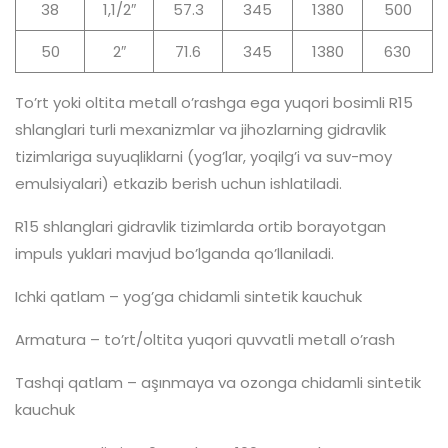
38
1,1/2″
57.3
345
1380
500
50
2″
71.6
345
1380
630
To’rt yoki oltita metall o’rashga ega yuqori bosimli R15
shlanglari turli mexanizmlar va jihozlarning gidravlik
tizimlariga suyuqliklarni (yog’lar, yoqilg’i va suv-moy
emulsiyalari) etkazib berish uchun ishlatiladi.
R15 shlanglari gidravlik tizimlarda ortib borayotgan
impuls yuklari mavjud bo’lganda qo’llaniladi.
Ichki qatlam – yog’ga chidamli sintetik kauchuk
Armatura – to’rt/oltita yuqori quvvatli metall o’rash
Tashqi qatlam – aşınmaya va ozonga chidamli sintetik
kauchuk