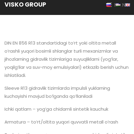
VISKO GROUP
MENU
DIN EN 856 R13 standartidagi to’rt yoki oltita metall
o’rashli yuqori bosimli shlanglar turli mexanizmlar va
jihozlarning gidravlik tizimlariga suyuqliklarni (yog’lar,
yoqilg’ilar va suv-moy emulsiyalari) etkazib berish uchun
ishlatiladi.
Sleeve R13 gidravlik tizimlarda impulsli yuklarning
kuchayishi mavjud bo’lganda qo’llaniladi
Ichki qatlam – yog’ga chidamli sintetik kauchuk
Armatura – to’rt/oltita yuqori quvvatli metall o’rash