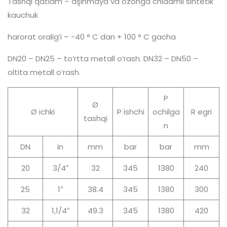
Tashqi qatlam – aşınmaya va ozonga chidamli sintetik
kauchuk
harorat oralig’i – -40 ° C dan + 100 ° C gacha
DN20 – DN25 – to’rtta metall o’rash. DN32 – DN50 –
oltita metall o’rash.
P
Ø
Ø ichki
P ishchi
ochilga
R egri
tashqi
n
DN
in
mm
bar
bar
mm
20
3/4″
32
345
1380
240
25
1″
38.4
345
1380
300
32
1,1/4″
49.3
345
1380
420