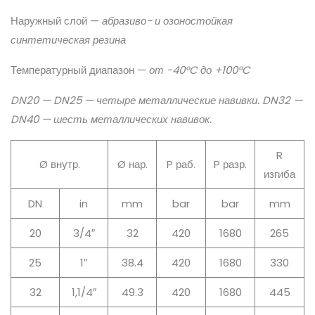
Наружный слой —
абразиво- и озоностойкая
синтетическая резина
Температурный диапазон —
от -40°C до +100°C
DN20 — DN25 — четыре металлические навивки. DN32 —
DN40 — шесть металлических навивок.
R
Ø внутр.
Ø нар.
P раб.
P разр.
изгиба
DN
in
mm
bar
bar
mm
20
3/4″
32
420
1680
265
25
1″
38.4
420
1680
330
32
1,1/4″
49.3
420
1680
445