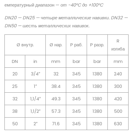
емпературный диапазон —
от -40°C до +100°C
DN20 — DN25 — четыре металлические навивки. DN32 —
DN50 — шесть металлических навивок.
R
Ø внутр.
Ø нар.
P раб.
P разр.
изгиба
DN
in
mm
bar
bar
mm
20
3/4″
32
345
1380
240
25
1″
38.4
345
1380
300
32
1,1/4″
49.3
345
1380
420
38
1,1/2″
57.3
345
1380
500
50
2″
71.6
345
1380
630