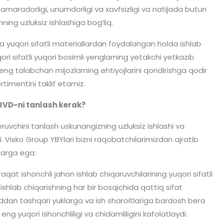
maradorligi, unumdorligi va xavfsizligi va natijada butun
mning uzluksiz ishlashiga bog‘liq.
va yuqori sifatli materiallardan foydalangan holda ishlab
ori sifatli yuqori bosimli yenglarning yetakchi yetkazib
i eng talabchan mijozlarning ehtiyojlarini qondirishga qodir
timentini taklif etamiz.
VD-ni tanlash kerak?
ruvchini tanlash uskunangizning uzluksiz ishlashi va
 Visko Group YBYlari bizni raqobatchilarimizdan ajratib
klarga ega:
 faqat ishonchli jahon ishlab chiqaruvchilarining yuqori sifatli
hlab chiqarishning har bir bosqichida qattiq sifat
dan tashqari yuklarga va ish sharoitlariga bardosh bera
ng yuqori ishonchliligi va chidamliligini kafolatlaydi.