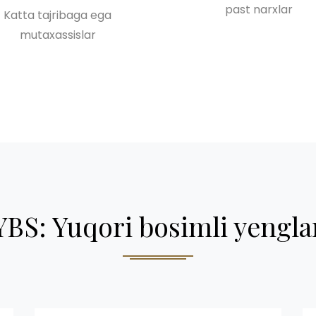
past narxlar
Katta tajribaga ega
mutaxassislar
YBS: Yuqori bosimli yengla