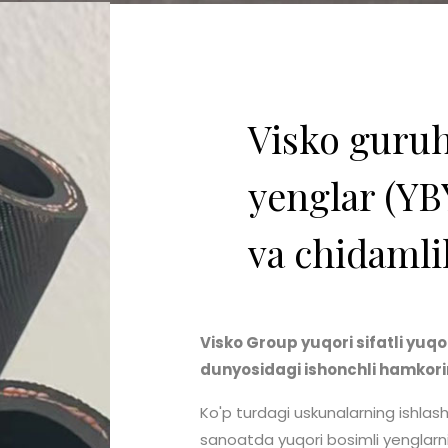
Visko guruh
yenglar (YBY
va chidamli
Visko Group yuqori sifatli yuqo
dunyosidagi ishonchli hamkorin
Ko'p turdagi uskunalarning ishlas
sanoatda yuqori bosimli yenglarnin