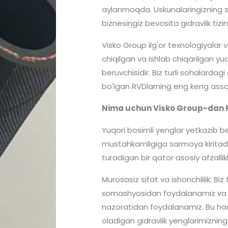
aylanmoqda. Uskunalaringizning sa
biznesingiz bevosita gidravlik tizi
Visko Group ilg'or texnologiyalar 
chiqilgan va ishlab chiqarilgan yuq
beruvchisidir. Biz turli sohalardag
bo'lgan RVDlarning eng keng assor
Nima uchun Visko Group-dan R
Yuqori bosimli yenglar yetkazib be
mustahkamligiga sarmoya kiritadi.
turadigan bir qator asosiy afzalli
Murosasiz sifat va ishonchlilik: Biz
xomashyosidan foydalanamiz va is
nazoratidan foydalanamiz. Bu had
oladigan gidravlik yenglarimizning e