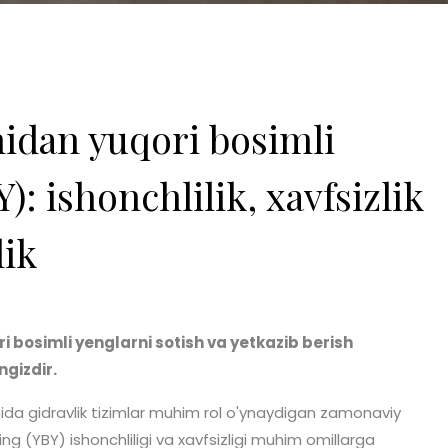
idan yuqori bosimli
): ishonchlilik, xavfsizlik
lik
ri bosimli yenglarni sotish va yetkazib berish
gizdir.
hida gidravlik tizimlar muhim rol o'ynaydigan zamonaviy
g (YBY) ishonchliligi va xavfsizligi muhim omillarga