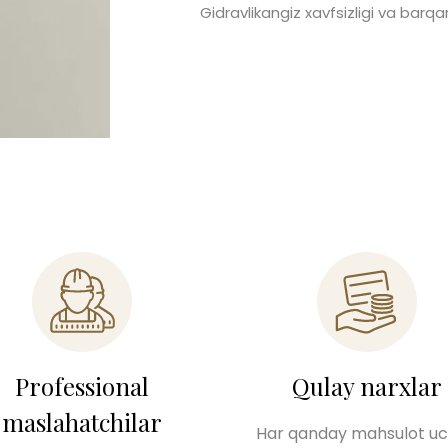
Gidravlikangiz xavfsizligi va barqa
Professional
Qulay narxlar
maslahatchilar
Har qanday mahsulot u