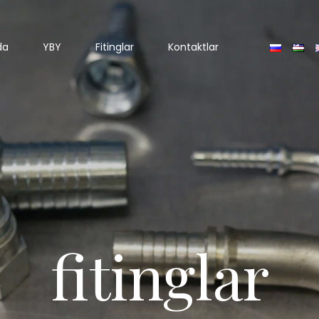
da
YBY
Fitinglar
Kontaktlar
fitinglar