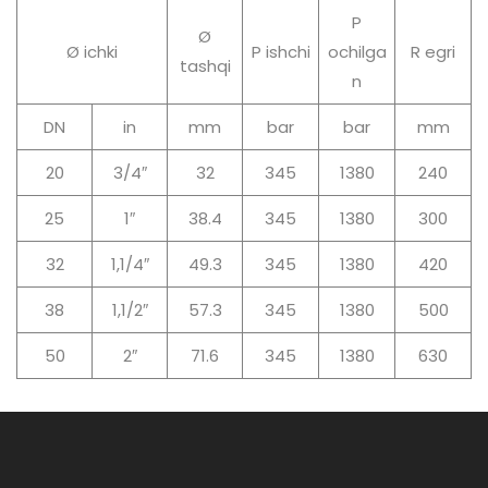
P
Ø
Ø ichki
P ishchi
ochilga
R egri
tashqi
n
DN
in
mm
bar
bar
mm
20
3/4″
32
345
1380
240
25
1″
38.4
345
1380
300
32
1,1/4″
49.3
345
1380
420
38
1,1/2″
57.3
345
1380
500
50
2″
71.6
345
1380
630