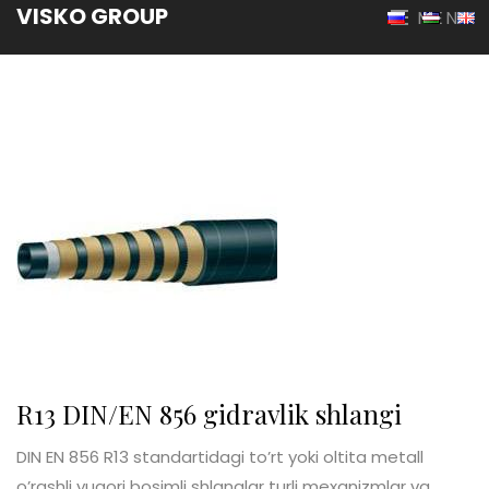
VISKO GROUP
MENU
R13 DIN/EN 856 gidravlik shlangi
DIN EN 856 R13 standartidagi to’rt yoki oltita metall
o’rashli yuqori bosimli shlanglar turli mexanizmlar va