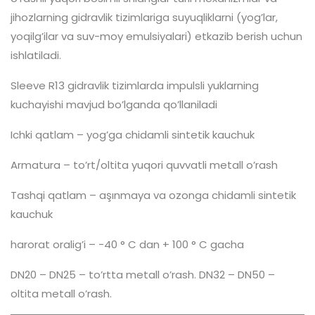
jihozlarning gidravlik tizimlariga suyuqliklarni (yog’lar,
yoqilg’ilar va suv-moy emulsiyalari) etkazib berish uchun
ishlatiladi.
Sleeve R13 gidravlik tizimlarda impulsli yuklarning
kuchayishi mavjud bo’lganda qo’llaniladi
Ichki qatlam – yog’ga chidamli sintetik kauchuk
Armatura – to’rt/oltita yuqori quvvatli metall o’rash
Tashqi qatlam – aşınmaya va ozonga chidamli sintetik
kauchuk
harorat oralig’i – -40 ° C dan + 100 ° C gacha
DN20 – DN25 – to’rtta metall o’rash. DN32 – DN50 –
oltita metall o’rash.