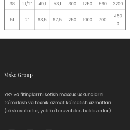
38
1,1/2″
49,1
53,1
300
1250
560
3200
450
51
2″
63,5
67,5
250
1000
700
0
Visko Group
YBY va fitinglarrni sotish maxsus uskunalarni
ta'mirlash va texnik xizmat ko'rsatish xizmatlari
(ekskavatorlar, yuk ko'taruvchilar, buldozerlar)