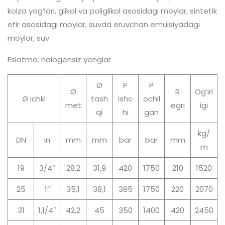
kolza yog’lari, glikol va poliglikol asosidagi moylar, sintetik
efir asosidagi moylar, suvda eruvchan emulsiyadagi
moylar, suv
Eslatma: halogensiz yenglar
Ø
P
P
Ø
R
Og’irl
Ø ichki
tash
ishc
ochil
met
egri
igi
qi
hi
gan
kg/
DN
in
mm
mm
bar
bar
mm
m
19
3/4″
28,2
31,9
420
1750
210
1520
25
1″
35,1
38,1
385
1750
220
2070
31
1,1/4″
42,2
45
350
1400
420
2450