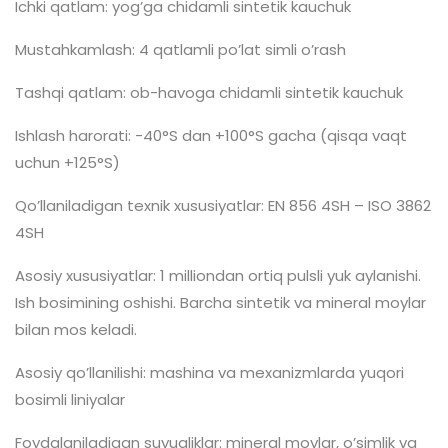
Ichki qatlam: yog’ga chidamli sintetik kauchuk
Mustahkamlash: 4 qatlamli po’lat simli o’rash
Tashqi qatlam: ob-havoga chidamli sintetik kauchuk
Ishlash harorati: -40°S dan +100°S gacha (qisqa vaqt
uchun +125°S)
Qo’llaniladigan texnik xususiyatlar: EN 856 4SH – ISO 3862
4SH
Asosiy xususiyatlar: 1 milliondan ortiq pulsli yuk aylanishi.
Ish bosimining oshishi. Barcha sintetik va mineral moylar
bilan mos keladi.
Asosiy qo’llanilishi: mashina va mexanizmlarda yuqori
bosimli liniyalar
Foydalaniladigan suyuqliklar: mineral moylar, o’simlik va