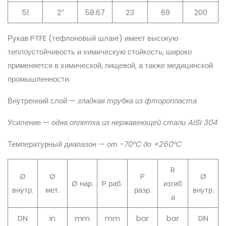
51
2″
58.67
23
69
200
Рукав PTFE (тефлоновый шланг) имеет высокую
теплоустойчивость и химическую стойкость, широко
применяется в химической, пищевой, а также медицинской
промышленности.
Внутренний слой —
гладкая трубка из фторопласта
Усиление —
одна оплетка из нержавеющей стали AISI 304
Температурный диапазон —
от -70°C до +260°C
R
Ø
Ø
P
Ø
Ø нар.
P раб.
изгиб
внутр.
мет.
разр.
внутр.
а
DN
in
mm
mm
bar
bar
DN